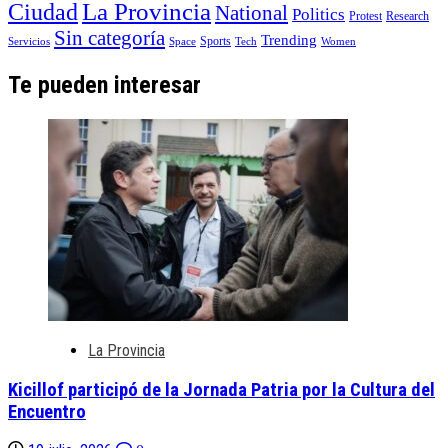
La Provincia
Ciudad
National
Politics
Protest
Research
Sin categoría
Trending
Sports
Servicios
Space
Tech
Women
Te pueden interesar
La Provincia
Kicillof participó de la Jornada Patria por la Cultura del
Encuentro