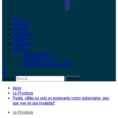
Inicio
Actualidad
La Ciudad
La Provincia
Deportes
Espectáculos
Servicios
Teléfonos Útiles
Farmacias de Turno
Calendario de pagos de ANSES
Buscar:
Inicio
La Provincia
Puella: «Milei no solo es inoperante como gobernante, sino
que vive en una irrealidad”
La Provincia