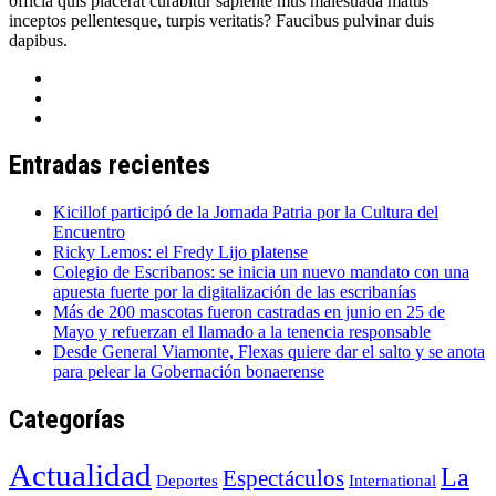
officia quis placerat curabitur sapiente mus malesuada mattis
inceptos pellentesque, turpis veritatis? Faucibus pulvinar duis
dapibus.
Entradas recientes
Kicillof participó de la Jornada Patria por la Cultura del
Encuentro
Ricky Lemos: el Fredy Lijo platense
Colegio de Escribanos: se inicia un nuevo mandato con una
apuesta fuerte por la digitalización de las escribanías
Más de 200 mascotas fueron castradas en junio en 25 de
Mayo y refuerzan el llamado a la tenencia responsable
Desde General Viamonte, Flexas quiere dar el salto y se anota
para pelear la Gobernación bonaerense
Categorías
Actualidad
La
Espectáculos
Deportes
International