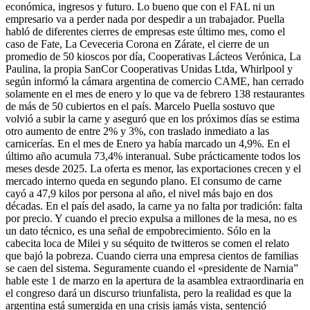
económica, ingresos y futuro. Lo bueno que con el FAL ni un
empresario va a perder nada por despedir a un trabajador. Puella
habló de diferentes cierres de empresas este último mes, como el
caso de Fate, La Ceveceria Corona en Zárate, el cierre de un
promedio de 50 kioscos por día, Cooperativas Lácteos Verónica, La
Paulina, la propia SanCor Cooperativas Unidas Ltda, Whirlpool y
según informó la cámara argentina de comercio CAME, han cerrado
solamente en el mes de enero y lo que va de febrero 138 restaurantes
de más de 50 cubiertos en el país. Marcelo Puella sostuvo que
volvió a subir la carne y aseguró que en los próximos días se estima
otro aumento de entre 2% y 3%, con traslado inmediato a las
carnicerías. En el mes de Enero ya había marcado un 4,9%. En el
último año acumula 73,4% interanual. Sube prácticamente todos los
meses desde 2025. La oferta es menor, las exportaciones crecen y el
mercado interno queda en segundo plano. El consumo de carne
cayó a 47,9 kilos por persona al año, el nivel más bajo en dos
décadas. En el país del asado, la carne ya no falta por tradición: falta
por precio. Y cuando el precio expulsa a millones de la mesa, no es
un dato técnico, es una señal de empobrecimiento. Sólo en la
cabecita loca de Milei y su séquito de twitteros se comen el relato
que bajó la pobreza. Cuando cierra una empresa cientos de familias
se caen del sistema. Seguramente cuando el «presidente de Narnia”
hable este 1 de marzo en la apertura de la asamblea extraordinaria en
el congreso dará un discurso triunfalista, pero la realidad es que la
argentina está sumergida en una crisis jamás vista, sentenció