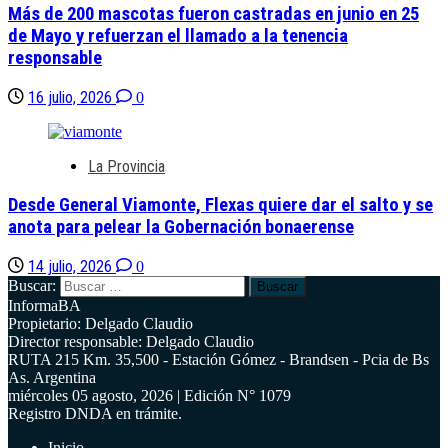
Más de 200 mascotas fueron castradas en junio en 25
de Mayo y refuerzan el llamado a la tenencia
responsable
16 julio, 2026
0
La Provincia
Desde General Viamonte, Flexas quiere dar el salto y se
anota para pelear la Gobernación bonaerense
14 julio, 2026
0
Buscar:
InformaBA
Propietario: Delgado Claudio
Director responsable: Delgado Claudio
RUTA 215 Km. 35,500 - Estación Gómez - Brandsen - Pcia de Bs
As. Argentina
miércoles 05 agosto, 2026 | Edición N° 1079
Registro DNDA en trámite.
Inicio