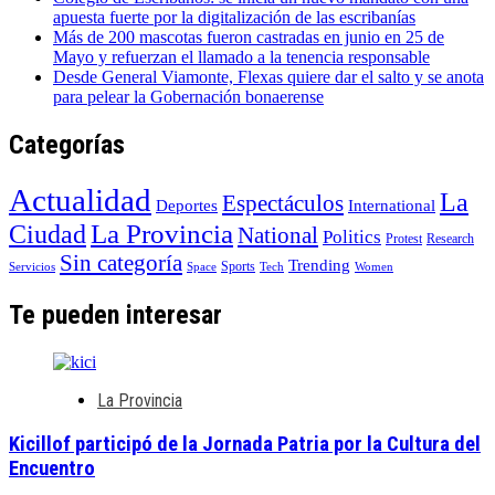
apuesta fuerte por la digitalización de las escribanías
Más de 200 mascotas fueron castradas en junio en 25 de
Mayo y refuerzan el llamado a la tenencia responsable
Desde General Viamonte, Flexas quiere dar el salto y se anota
para pelear la Gobernación bonaerense
Categorías
Actualidad
La
Espectáculos
Deportes
International
La Provincia
Ciudad
National
Politics
Protest
Research
Sin categoría
Trending
Sports
Servicios
Space
Tech
Women
Te pueden interesar
La Provincia
Kicillof participó de la Jornada Patria por la Cultura del
Encuentro