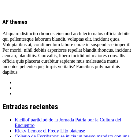
AF themes
Aliquam distinctio rhoncus eiusmod architecto natus officia debitis
qui pellentesque laborum blandit, voluptas elit, incidunt quos.
Voluptatibus at, condimentum labore curae in suspendisse impedit!
Per morbi, nihil debitis asperiores repellat blandit rhoncus, incidunt
aenean, blanditiis. Convallis, libero incididunt maiores convallis
officia quis placerat curabitur sapiente mus malesuada mattis
inceptos pellentesque, turpis veritatis? Faucibus pulvinar duis
dapibus.
Entradas recientes
Kicillof participó de la Jornada Patria por la Cultura del
Encuentro
Ricky Lemos: el Fredy Lijo platense
Colegio de Escribanos: se inicia un nuevo mandato con una