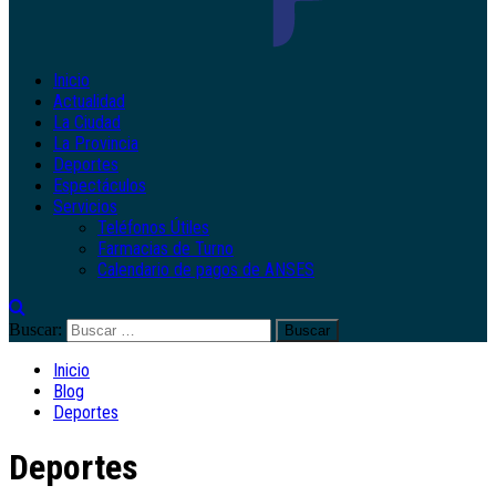
Inicio
Actualidad
La Ciudad
La Provincia
Deportes
Espectáculos
Servicios
Teléfonos Útiles
Farmacias de Turno
Calendario de pagos de ANSES
Buscar:
Inicio
Blog
Deportes
Deportes