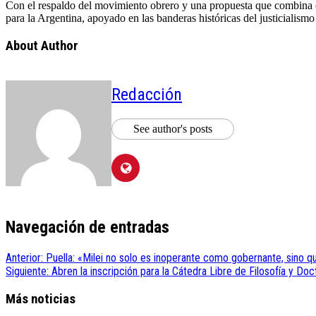
Con el respaldo del movimiento obrero y una propuesta que combina ex
para la Argentina, apoyado en las banderas históricas del justicialismo
About Author
Redacción
See author's posts
Navegación de entradas
Anterior:
Puella: «Milei no solo es inoperante como gobernante, sino qu
Siguiente:
Abren la inscripción para la Cátedra Libre de Filosofía y Do
Más noticias