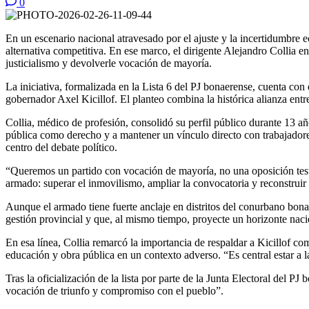
0
En un escenario nacional atravesado por el ajuste y la incertidumbre 
alternativa competitiva. En ese marco, el dirigente Alejandro Collia enc
justicialismo y devolverle vocación de mayoría.
La iniciativa, formalizada en la Lista 6 del PJ bonaerense, cuenta co
gobernador
Axel Kicillof
. El planteo combina la histórica alianza ent
Collia, médico de profesión, consolidó su perfil público durante 13 
pública como derecho y a mantener un vínculo directo con trabajadores 
centro del debate político.
“Queremos un partido con vocación de mayoría, no una oposición testimo
armado: superar el inmovilismo, ampliar la convocatoria y reconstruir
Aunque el armado tiene fuerte anclaje en distritos del conurbano bonae
gestión provincial y que, al mismo tiempo, proyecte un horizonte naci
En esa línea, Collia remarcó la importancia de respaldar a Kicillof c
educación y obra pública en un contexto adverso. “Es central estar a l
Tras la oficialización de la lista por parte de la Junta Electoral del P
vocación de triunfo y compromiso con el pueblo”.