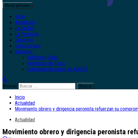
Menú primario
Inicio
Actualidad
La Ciudad
La Provincia
Deportes
Espectáculos
Servicios
Teléfonos Útiles
Farmacias de Turno
Calendario de pagos de ANSES
Buscar:
Inicio
Actualidad
Movimiento obrero y dirigencia peronista refuerzan su compromi
Actualidad
Movimiento obrero y dirigencia peronista ref