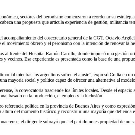
económica, sectores del peronismo comenzaron a reordenar su estrategia 
abeza una propuesta que articula experiencia de gestión, militancia territ
n el acompañamiento del cosecretario general de la CGT,
Octavio Argüel
re el movimiento obrero y el peronismo con la intención de renovar la he
años al frente del Hospital Ramón Carrillo, donde impulsó una gestión o
y vecinos. Esa experiencia es presentada como la base de una propuesta 
nial mientras los argentinos sufren el ajuste”, expresó Collia en un rec
 una mayoría social y política capaz de ofrecer una alternativa al mode
rense, la convocatoria trasciende los límites locales. Desde el espacio
onal basado en la producción, el empleo y la inclusión.
omo referencia política en la provincia de Buenos Aires y como expresi
a altura del momento histórico y reconstruir una mayoría que defienda e
J bonaerense, el dirigente subrayó que “el partido no es propiedad de un 