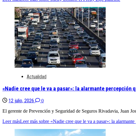
Actualidad
«Nadie cree que le va a pasar»: la alarmante percepción q
12 julio, 2026
0
El gerente de Prevención y Seguridad de Seguros Rivadavia, Juan José 
Leer más
Leer más sobre «Nadie cree que le va a pasar»: la alarmante 