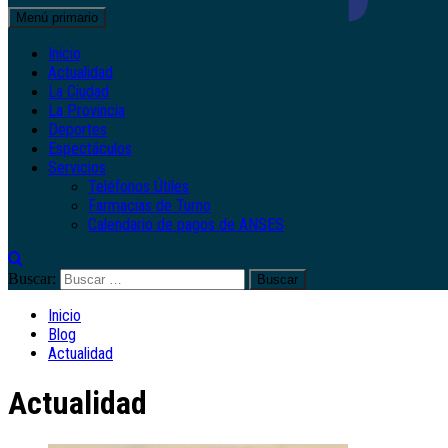
Menú primario
Inicio
Actualidad
La Ciudad
La Provincia
Deportes
Espectáculos
Servicios
Teléfonos Útiles
Farmacias de Turno
Calendario de pagos de ANSES
Buscar:
Inicio
Blog
Actualidad
Actualidad