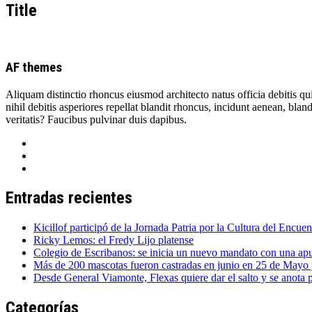
Title
AF themes
Aliquam distinctio rhoncus eiusmod architecto natus officia debitis qu
nihil debitis asperiores repellat blandit rhoncus, incidunt aenean, blan
veritatis? Faucibus pulvinar duis dapibus.
Entradas recientes
Kicillof participó de la Jornada Patria por la Cultura del Encuen
Ricky Lemos: el Fredy Lijo platense
Colegio de Escribanos: se inicia un nuevo mandato con una apues
Más de 200 mascotas fueron castradas en junio en 25 de Mayo y
Desde General Viamonte, Flexas quiere dar el salto y se anota
Categorías