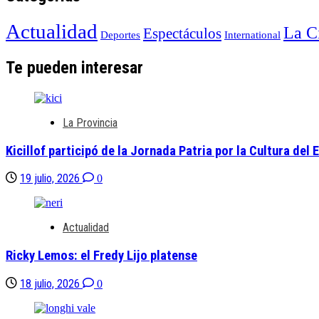
Actualidad
La C
Espectáculos
Deportes
International
Te pueden interesar
La Provincia
Kicillof participó de la Jornada Patria por la Cultura del
19 julio, 2026
0
Actualidad
Ricky Lemos: el Fredy Lijo platense
18 julio, 2026
0