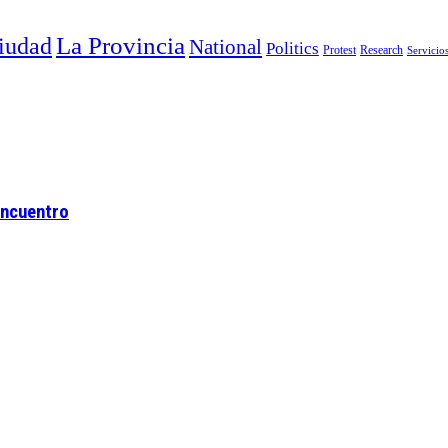
La Provincia
iudad
National
Politics
Protest
Research
Servicio
 Encuentro