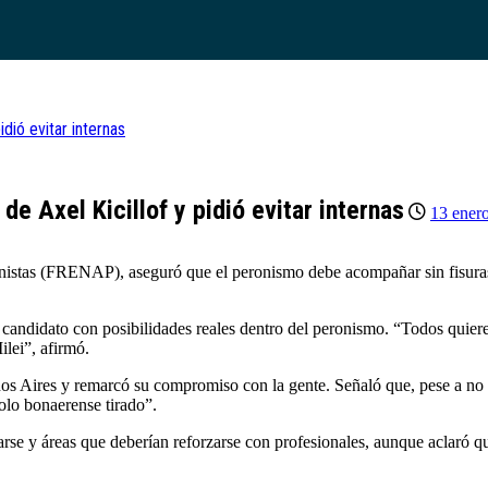
idió evitar internas
de Axel Kicillof y pidió evitar internas
13 ener
nistas (FRENAP), aseguró que el peronismo debe acompañar sin fisuras
o candidato con posibilidades reales dentro del peronismo. “Todos quier
ilei”, afirmó.
nos Aires y remarcó su compromiso con la gente. Señaló que, pese a no c
olo bonaerense tirado”.
arse y áreas que deberían reforzarse con profesionales, aunque aclaró