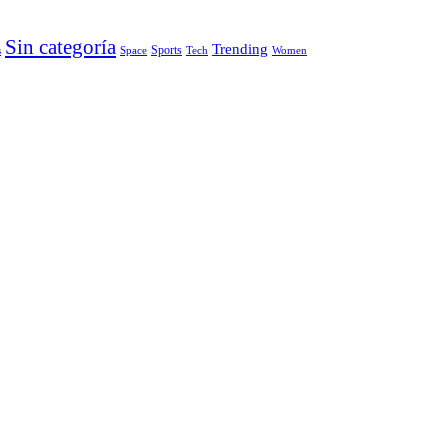
Sin categoría
Trending
Sports
s
Space
Tech
Women