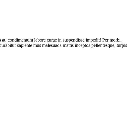
bus at, condimentum labore curae in suspendisse impedit! Per morbi,
at curabitur sapiente mus malesuada mattis inceptos pellentesque, turpis