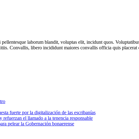
i pellentesque laborum blandit, voluptas elit, incidunt quos. Voluptati
ditiis. Convallis, libero incididunt maiores convallis officia quis placer
tro
ta fuerte por la digitalización de las escribanías
 refuerzan el llamado a la tenencia responsable
 para pelear la Gobernación bonaerense