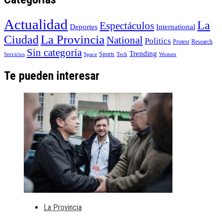
Actualidad
La
Espectáculos
Deportes
International
La Provincia
Ciudad
National
Politics
Protest
Research
Sin categoría
Trending
Sports
Servicios
Space
Tech
Women
Te pueden interesar
La Provincia