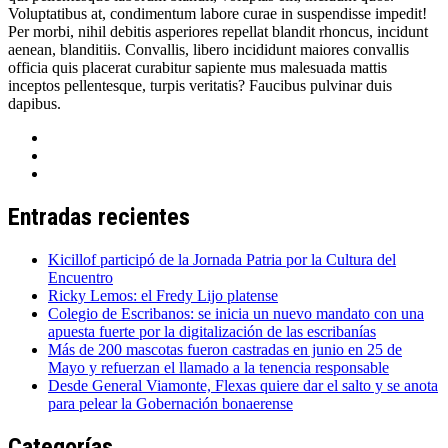
Voluptatibus at, condimentum labore curae in suspendisse impedit!
Per morbi, nihil debitis asperiores repellat blandit rhoncus, incidunt
aenean, blanditiis. Convallis, libero incididunt maiores convallis
officia quis placerat curabitur sapiente mus malesuada mattis
inceptos pellentesque, turpis veritatis? Faucibus pulvinar duis
dapibus.
Entradas recientes
Kicillof participó de la Jornada Patria por la Cultura del
Encuentro
Ricky Lemos: el Fredy Lijo platense
Colegio de Escribanos: se inicia un nuevo mandato con una
apuesta fuerte por la digitalización de las escribanías
Más de 200 mascotas fueron castradas en junio en 25 de
Mayo y refuerzan el llamado a la tenencia responsable
Desde General Viamonte, Flexas quiere dar el salto y se anota
para pelear la Gobernación bonaerense
Categorías