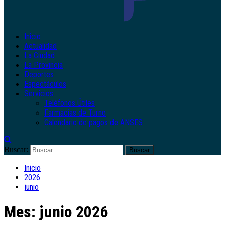
Inicio
Actualidad
La Ciudad
La Provincia
Deportes
Espectáculos
Servicios
Teléfonos Útiles
Farmacias de Turno
Calendario de pagos de ANSES
Buscar:
Inicio
2026
junio
Mes:
junio 2026