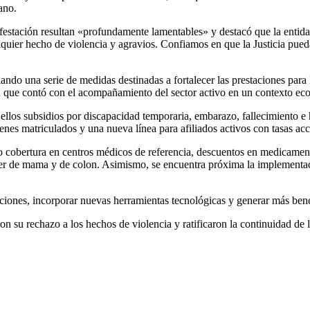
ano.
nifestación resultan «profundamente lamentables» y destacó que la enti
quier hecho de violencia y agravios. Confiamos en que la Justicia pueda
ando una serie de medidas destinadas a fortalecer las prestaciones para 
ión que contó con el acompañamiento del sector activo en un contexto e
ellos subsidios por discapacidad temporaria, embarazo, fallecimiento e h
enes matriculados y una nueva línea para afiliados activos con tasas acc
do cobertura en centros médicos de referencia, descuentos en medicamen
r de mama y de colon. Asimismo, se encuentra próxima la implementació
ciones, incorporar nuevas herramientas tecnológicas y generar más bene
aron su rechazo a los hechos de violencia y ratificaron la continuidad de