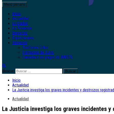
Menú primario
Inicio
Actualidad
La Ciudad
La Provincia
Deportes
Espectáculos
Servicios
Teléfonos Útiles
Farmacias de Turno
Calendario de pagos de ANSES
Buscar:
Inicio
Actualidad
La Justicia investiga los graves incidentes y destrozos registr
Actualidad
La Justicia investiga los graves incidentes 