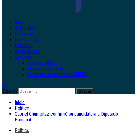
Inicio
Actualidad
La Ciudad
La Provincia
Deportes
Espectáculos
Servicios
Teléfonos Útiles
Farmacias de Turno
Calendario de pagos de ANSES
Buscar:
Inicio
Politics
Gabriel Chumpitaz confirmó su candidatura a Diputado
Nacional
Politics