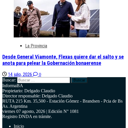
La Provincia
Desde General Viamonte, Flexas quiere dar el salto y se
anota para pelear la Gobernación bonaerense
14 julio, 2026
0
Buscar:
InformaBA
Propietario: Delgado Claudio
Director responsable: Delgado Claudio
RUTA 215 Km. 35,500 - Estación Gómez - Brandsen - Pcia de Bs
As. Argentina
viernes 07 agosto, 2026 | Edición N° 1081
Registro DNDA en trámite.
Inicio