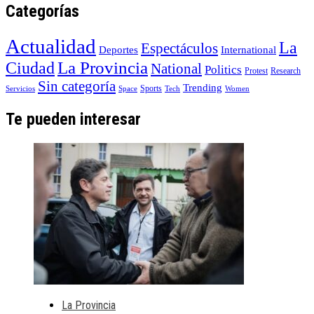
Categorías
Actualidad
La
Espectáculos
Deportes
International
La Provincia
Ciudad
National
Politics
Protest
Research
Sin categoría
Trending
Sports
Servicios
Space
Tech
Women
Te pueden interesar
La Provincia