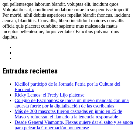
qui pellentesque laborum blandit, voluptas elit, incidunt quos.
Voluptatibus at, condimentum labore curae in suspendisse impedit!
Per morbi, nihil debitis asperiores repellat blandit rhoncus, incidunt
aenean, blanditiis. Convallis, libero incididunt maiores convallis
officia quis placerat curabitur sapiente mus malesuada mattis
inceptos pellentesque, turpis veritatis? Faucibus pulvinar duis
dapibus.
Entradas recientes
Kicillof participó de la Jornada Patria por la Cultura del
Encuentro
Ricky Lemos: el Fredy Lijo platense
Colegio de Escribanos: se inicia un nuevo mandato con una
apuesta fuerte por la digitalización de las escribanías
Más de 200 mascotas fueron castradas en junio en 25 de
Mayo y refuerzan el llamado a la tenencia responsable
Desde General Viamonte, Flexas quiere dar el salto y se anota
para pelear la Gobernación bonaerense