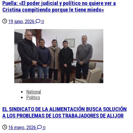
Puella: «El poder judicial y político no quiere ver a
Cristina compitiendo porque le tiene miedo»
19 junio, 2026
0
National
Politics
EL SINDICATO DE LA ALIMENTACIÓN BUSCA SOLUCIÓN
A LOS PROBLEMAS DE LOS TRABAJADORES DE ALIJOR
16 mayo, 2026
0