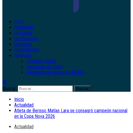
Inicio
Actualidad
La Ciudad
La Provincia
Deportes
Espectáculos
Servicios
Teléfonos Útiles
Farmacias de Turno
Calendario de pagos de ANSES
Buscar:
Inicio
Actualidad
Atleta de Berisso Matías Lara se consagró campeón nacional
en la Copa Nova 2026
Actualidad