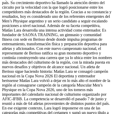
país. Su crecimiento deportivo ha llamado la atención dentro del
circuito por la velocidad con la que logró posicionarse entre los
competidores más destacados de la región. Gracias a su constancia y
resultados, hoy es considerado uno de los referentes emergentes del
Men’s Physique argentino y un serio candidato a seguir escalando
posiciones a nivel nacional. Además de su faceta competitiva,
Matías Lara desarrolla una intensa actividad como entrenador. Es
fundador de SAONA TRAINING, un gimnasio y comunidad
fitness con sede en Berisso desde donde impulsa programas de
entrenamiento, transformación física y preparación deportiva para
atletas y aficionados. Con este nuevo campeonato nacional, el
representante de Berisso ratifica su gran momento deportivo y
continúa construyendo una carrera que ya lo ubica entre los nombres
más destacados del culturismo de la región, con la mirada puesta en
nuevos desafíos y objetivos de alcance nacional. Un atleta de
Berisso sigue haciendo historia: Matías Lara se consagró campeón
nacional en la Copa Nova 2026 El deportista y entrenador
berissense Matías Lara volvió a dejar en lo más alto el nombre de la
región al consagrarse campeón de la categoría Muscular Men’s
Physique en la Copa Nova 2026, uno de los torneos más
importantes del calendario nacional de culturismo organizado por
AFIC-IFBB. La competencia se desarrolló el pasado 7 de junio y
reunió a más de 64 atletas provenientes de distintos puntos del país.
En ese exigente contexto, Lara logró imponerse en una de las
categorías más competitivas del certamen y sumó un nuevo título a