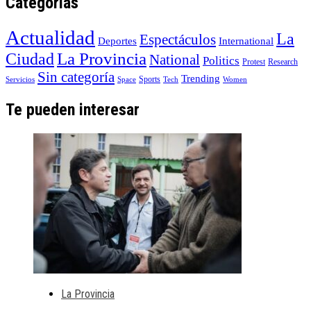
Categorías
Actualidad
La
Espectáculos
Deportes
International
La Provincia
Ciudad
National
Politics
Protest
Research
Sin categoría
Trending
Sports
Servicios
Space
Tech
Women
Te pueden interesar
La Provincia