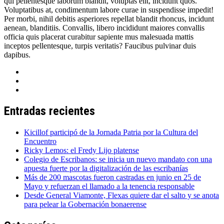
qui pellentesque laborum blandit, voluptas elit, incidunt quos.
Voluptatibus at, condimentum labore curae in suspendisse impedit!
Per morbi, nihil debitis asperiores repellat blandit rhoncus, incidunt
aenean, blanditiis. Convallis, libero incididunt maiores convallis
officia quis placerat curabitur sapiente mus malesuada mattis
inceptos pellentesque, turpis veritatis? Faucibus pulvinar duis
dapibus.
Entradas recientes
Kicillof participó de la Jornada Patria por la Cultura del
Encuentro
Ricky Lemos: el Fredy Lijo platense
Colegio de Escribanos: se inicia un nuevo mandato con una
apuesta fuerte por la digitalización de las escribanías
Más de 200 mascotas fueron castradas en junio en 25 de
Mayo y refuerzan el llamado a la tenencia responsable
Desde General Viamonte, Flexas quiere dar el salto y se anota
para pelear la Gobernación bonaerense