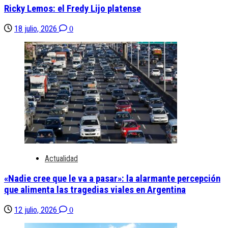
Ricky Lemos: el Fredy Lijo platense
18 julio, 2026
0
Actualidad
«Nadie cree que le va a pasar»: la alarmante percepción
que alimenta las tragedias viales en Argentina
12 julio, 2026
0