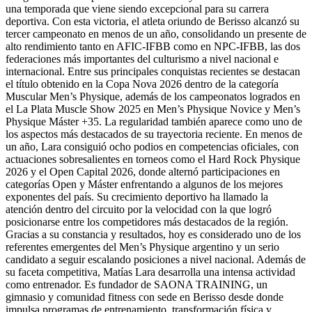
una temporada que viene siendo excepcional para su carrera
deportiva. Con esta victoria, el atleta oriundo de Berisso alcanzó su
tercer campeonato en menos de un año, consolidando un presente de
alto rendimiento tanto en AFIC-IFBB como en NPC-IFBB, las dos
federaciones más importantes del culturismo a nivel nacional e
internacional. Entre sus principales conquistas recientes se destacan
el título obtenido en la Copa Nova 2026 dentro de la categoría
Muscular Men’s Physique, además de los campeonatos logrados en
el La Plata Muscle Show 2025 en Men’s Physique Novice y Men’s
Physique Máster +35. La regularidad también aparece como uno de
los aspectos más destacados de su trayectoria reciente. En menos de
un año, Lara consiguió ocho podios en competencias oficiales, con
actuaciones sobresalientes en torneos como el Hard Rock Physique
2026 y el Open Capital 2026, donde alternó participaciones en
categorías Open y Máster enfrentando a algunos de los mejores
exponentes del país. Su crecimiento deportivo ha llamado la
atención dentro del circuito por la velocidad con la que logró
posicionarse entre los competidores más destacados de la región.
Gracias a su constancia y resultados, hoy es considerado uno de los
referentes emergentes del Men’s Physique argentino y un serio
candidato a seguir escalando posiciones a nivel nacional. Además de
su faceta competitiva, Matías Lara desarrolla una intensa actividad
como entrenador. Es fundador de SAONA TRAINING, un
gimnasio y comunidad fitness con sede en Berisso desde donde
impulsa programas de entrenamiento, transformación física y