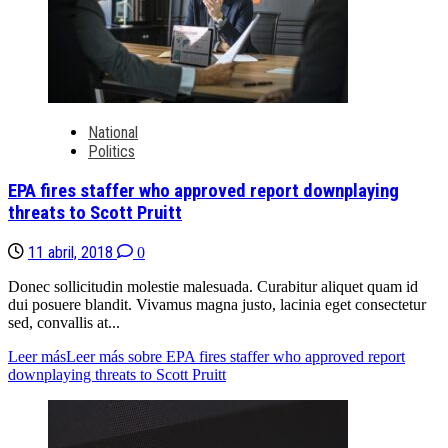
National
Politics
EPA fires staffer who approved report downplaying
threats to Scott Pruitt
11 abril, 2018
0
Donec sollicitudin molestie malesuada. Curabitur aliquet quam id
dui posuere blandit. Vivamus magna justo, lacinia eget consectetur
sed, convallis at...
Leer más
Leer más sobre EPA fires staffer who approved report
downplaying threats to Scott Pruitt