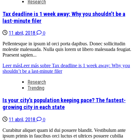
Research
Tax deadline is 1 week away: Why you shouldn’t be a
last-minute filer
11 abril, 2018
0
Pellentesque in ipsum id orci porta dapibus. Donec sollicitudin
molestie malesuada. Nulla quis lorem ut libero malesuada feugiat.
Praesent sapien...
Leer más
Leer más sobre Tax deadline is 1 week away: Why you
shouldn’t be a last-minute filer
Research
Trending
Is your city’s population keeping pace? The fastest-
growing city in each state
11 abril, 2018
0
Curabitur aliquet quam id dui posuere blandit. Vestibulum ante
ipsum primis in faucibus orci luctus et ultrices posuere cubilia