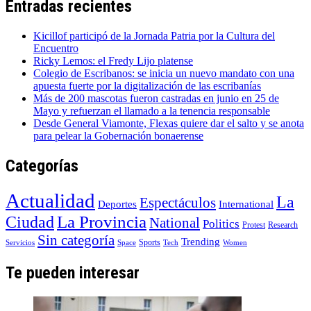
Entradas recientes
Kicillof participó de la Jornada Patria por la Cultura del
Encuentro
Ricky Lemos: el Fredy Lijo platense
Colegio de Escribanos: se inicia un nuevo mandato con una
apuesta fuerte por la digitalización de las escribanías
Más de 200 mascotas fueron castradas en junio en 25 de
Mayo y refuerzan el llamado a la tenencia responsable
Desde General Viamonte, Flexas quiere dar el salto y se anota
para pelear la Gobernación bonaerense
Categorías
Actualidad
La
Espectáculos
Deportes
International
La Provincia
Ciudad
National
Politics
Protest
Research
Sin categoría
Trending
Sports
Servicios
Space
Tech
Women
Te pueden interesar