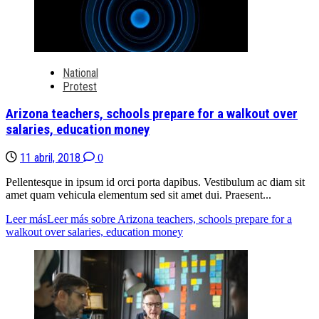
National
Protest
Arizona teachers, schools prepare for a walkout over
salaries, education money
11 abril, 2018
0
Pellentesque in ipsum id orci porta dapibus. Vestibulum ac diam sit
amet quam vehicula elementum sed sit amet dui. Praesent...
Leer más
Leer más sobre Arizona teachers, schools prepare for a
walkout over salaries, education money