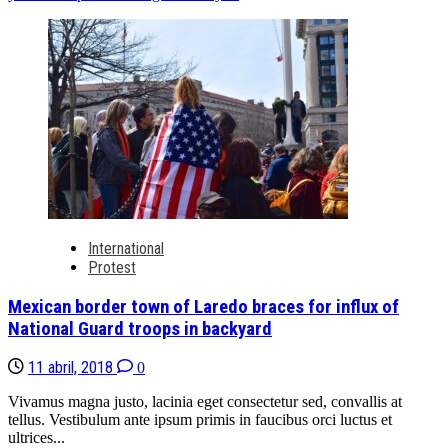
International
Protest
Mexican border town of Laredo braces for influx of
National Guard troops in backyard
11 abril, 2018
0
Vivamus magna justo, lacinia eget consectetur sed, convallis at
tellus. Vestibulum ante ipsum primis in faucibus orci luctus et
ultrices...