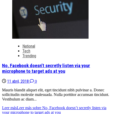
National
Tech
Trending
No, Facebook doesn’t secretly listen via your
microphone to target ads at you
11 abril, 2018
0
Mauris blandit aliquet elit, eget tincidunt nibh pulvinar a. Donec
sollicitudin molestie malesuada. Nulla porttitor accumsan tincidunt.
Vestibulum ac diam...
Leer más
Leer más sobre No, Facebook doesn’t secretly listen via
your microphone to target ads at you