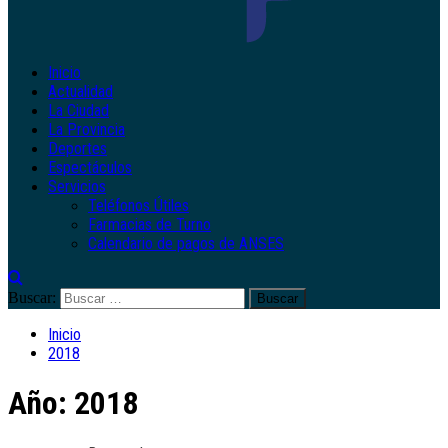
Inicio
Actualidad
La Ciudad
La Provincia
Deportes
Espectáculos
Servicios
Teléfonos Útiles
Farmacias de Turno
Calendario de pagos de ANSES
Buscar:
Inicio
2018
Año:
2018