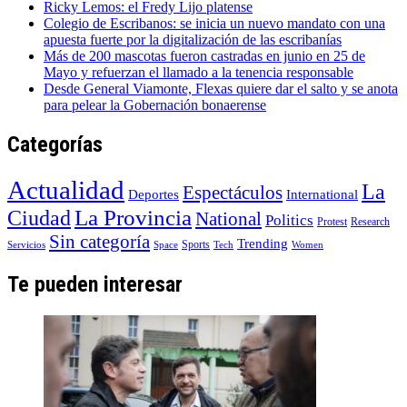
Ricky Lemos: el Fredy Lijo platense
Colegio de Escribanos: se inicia un nuevo mandato con una
apuesta fuerte por la digitalización de las escribanías
Más de 200 mascotas fueron castradas en junio en 25 de
Mayo y refuerzan el llamado a la tenencia responsable
Desde General Viamonte, Flexas quiere dar el salto y se anota
para pelear la Gobernación bonaerense
Categorías
Actualidad
La
Espectáculos
Deportes
International
La Provincia
Ciudad
National
Politics
Protest
Research
Sin categoría
Trending
Sports
Servicios
Space
Tech
Women
Te pueden interesar