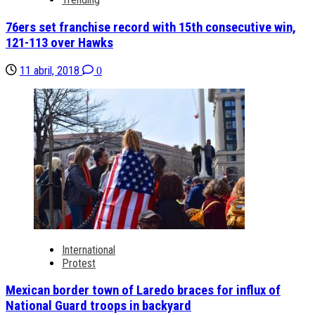
76ers set franchise record with 15th consecutive win,
121-113 over Hawks
11 abril, 2018
0
International
Protest
Mexican border town of Laredo braces for influx of
National Guard troops in backyard