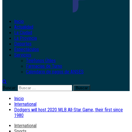
Inicio
Actualidad
La Ciudad
La Provincia
Deportes
Espectáculos
Servicios
Teléfonos Útiles
Farmacias de Turno
Calendario de pagos de ANSES
Buscar:
Inicio
International
Dodgers will host 2020 MLB All-Star Game, their first since
1980
International
Sports