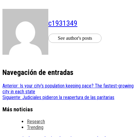
c1931349
See author's posts
Navegación de entradas
Anterior:
Is your city’s population keeping pace? The fastest-growing
city in each state
Siguiente:
Judiciales pidieron la reapertura de las paritarias
Más noticias
Research
Trending