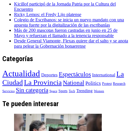
Kicillof participó de la Jornada Patria por la Cultura del
Encuentro
Ricky Lemos: el Fredy Lijo platense
Colegio de Escribanos: se inicia un nuevo mandato con una
apuesta fuerte por la digitalización de las escribanías
Más de 200 mascotas fueron castradas en junio en 25 de
Mayo y refuerzan el llamado a la tenencia responsable
Desde General Viamonte, Flexas quiere dar el salto y se anota
para pelear la Gobernación bonaerense
Categorías
Actualidad
La
Espectáculos
Deportes
International
La Provincia
Ciudad
National
Politics
Protest
Research
Sin categoría
Trending
Sports
Servicios
Space
Tech
Women
Te pueden interesar