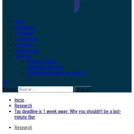
Inicio
Actualidad
La Ciudad
La Provincia
Deportes
Espectáculos
Servicios
Teléfonos Útiles
Farmacias de Turno
Calendario de pagos de ANSES
Buscar:
Inicio
Research
Tax deadline is 1 week away: Why you shouldn’t be a last-
minute filer
Research