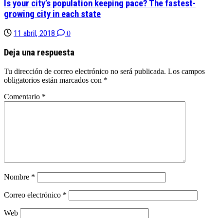
Is your city’s population keeping pace? The fastest-
growing city in each state
11 abril, 2018
0
Deja una respuesta
Tu dirección de correo electrónico no será publicada.
Los campos
obligatorios están marcados con
*
Comentario
*
Nombre
*
Correo electrónico
*
Web