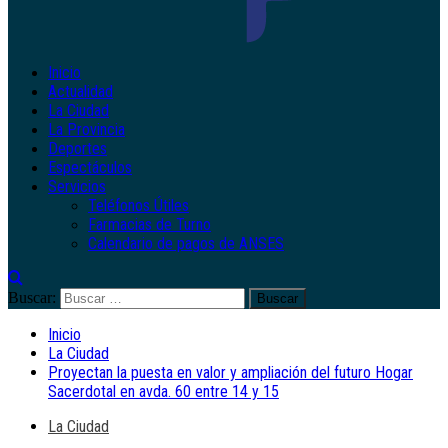
Inicio
Actualidad
La Ciudad
La Provincia
Deportes
Espectáculos
Servicios
Teléfonos Útiles
Farmacias de Turno
Calendario de pagos de ANSES
Buscar:
Inicio
La Ciudad
Proyectan la puesta en valor y ampliación del futuro Hogar
Sacerdotal en avda. 60 entre 14 y 15
La Ciudad