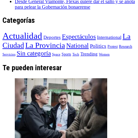
Desde General Viamonte, Flexas quiere dar el salto y se anota
para pelear la Gobernación bonaerense
Categorías
Actualidad
La
Espectáculos
Deportes
International
La Provincia
Ciudad
National
Politics
Protest
Research
Sin categoría
Trending
Sports
Servicios
Space
Tech
Women
Te pueden interesar