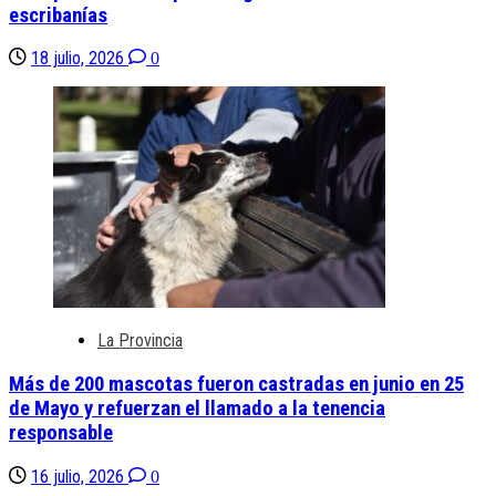
escribanías
18 julio, 2026
0
La Provincia
Más de 200 mascotas fueron castradas en junio en 25
de Mayo y refuerzan el llamado a la tenencia
responsable
16 julio, 2026
0