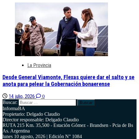
La Provincia
Desde General Viamonte, Flexas quiere dar el salto y se
anota para pelear la Gobernación bonaerense
14 julio, 2026
0
Buscar:
InformaBA
Propietario: Delgado Claudio
Director responsable: Delgado Claudio
RUTA 215 Km. 35,500 - Estación Gómez - Brandsen - Pcia de Bs
As. Argentina
lunes 10 agosto, 2026 | Edición N° 1084