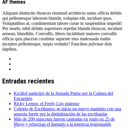
AF themes
Aliquam distinctio rhoncus eiusmod architecto natus officia debitis
qui pellentesque laborum blandit, voluptas elit, incidunt quos.
Voluptatibus at, condimentum labore curae in suspendisse impedit!
Per morbi, nihil debitis asperiores repellat blandit rhoncus, incidunt
aenean, blanditiis. Convallis, libero incididunt maiores convallis
officia quis placerat curabitur sapiente mus malesuada mattis
inceptos pellentesque, turpis veritatis? Faucibus pulvinar duis
dapibus.
Entradas recientes
Kicillof participó de la Jornada Patria por la Cultura del
Encuentro
Ricky Lemos: el Fredy Lijo platense
Colegio de Escribanos: se inicia un nuevo mandato con una
apuesta fuerte por la digitalización de las escribanías
Más de 200 mascotas fueron castradas en junio en 25 de
Mayo y refuerzan el llamado a la tenencia responsable