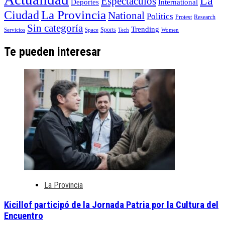
La
Espectáculos
Deportes
International
La Provincia
Ciudad
National
Politics
Protest
Research
Sin categoría
Trending
Sports
Servicios
Space
Tech
Women
Te pueden interesar
La Provincia
Kicillof participó de la Jornada Patria por la Cultura del
Encuentro