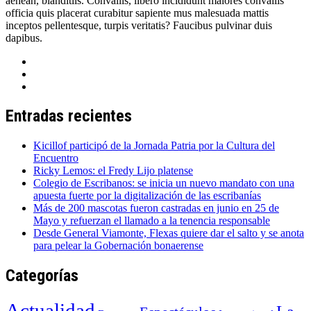
aenean, blanditiis. Convallis, libero incididunt maiores convallis
officia quis placerat curabitur sapiente mus malesuada mattis
inceptos pellentesque, turpis veritatis? Faucibus pulvinar duis
dapibus.
Entradas recientes
Kicillof participó de la Jornada Patria por la Cultura del
Encuentro
Ricky Lemos: el Fredy Lijo platense
Colegio de Escribanos: se inicia un nuevo mandato con una
apuesta fuerte por la digitalización de las escribanías
Más de 200 mascotas fueron castradas en junio en 25 de
Mayo y refuerzan el llamado a la tenencia responsable
Desde General Viamonte, Flexas quiere dar el salto y se anota
para pelear la Gobernación bonaerense
Categorías
Actualidad