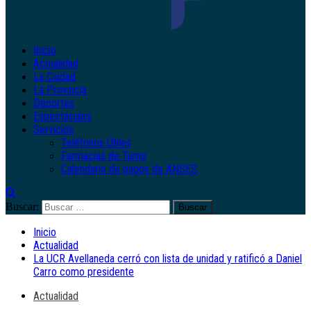
Inicio
Actualidad
La Ciudad
La Provincia
Deportes
Espectáculos
Servicios
Teléfonos Útiles
Farmacias de Turno
Calendario de pagos de ANSES
Buscar:
Inicio
Actualidad
La UCR Avellaneda cerró con lista de unidad y ratificó a Daniel
Carro como presidente
Actualidad