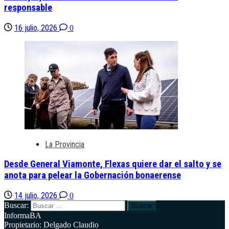
responsable
16 julio, 2026
0
La Provincia
Desde General Viamonte, Flexas quiere dar el salto y se
anota para pelear la Gobernación bonaerense
14 julio, 2026
0
Buscar:
InformaBA
Propietario: Delgado Claudio