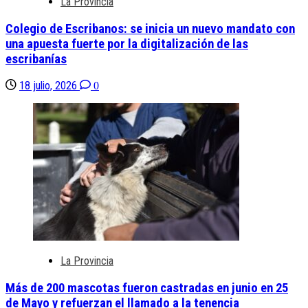
La Provincia
Colegio de Escribanos: se inicia un nuevo mandato con
una apuesta fuerte por la digitalización de las
escribanías
18 julio, 2026
0
La Provincia
Más de 200 mascotas fueron castradas en junio en 25
de Mayo y refuerzan el llamado a la tenencia