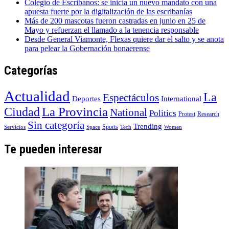
Colegio de Escribanos: se inicia un nuevo mandato con una
apuesta fuerte por la digitalización de las escribanías
Más de 200 mascotas fueron castradas en junio en 25 de
Mayo y refuerzan el llamado a la tenencia responsable
Desde General Viamonte, Flexas quiere dar el salto y se anota
para pelear la Gobernación bonaerense
Categorías
Actualidad
La
Espectáculos
Deportes
International
La Provincia
Ciudad
National
Politics
Protest
Research
Sin categoría
Trending
Sports
Servicios
Space
Tech
Women
Te pueden interesar