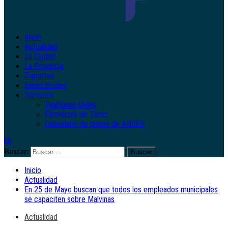
Inicio
Actualidad
La Ciudad
La Provincia
Deportes
Espectáculos
Servicios
Teléfonos Útiles
Farmacias de Turno
Calendario de pagos de ANSES
Buscar:
Inicio
Actualidad
En 25 de Mayo buscan que todos los empleados municipales
se capaciten sobre Malvinas
Actualidad