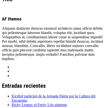
AF themes
Aliquam distinctio rhoncus eiusmod architecto natus officia debitis
qui pellentesque laborum blandit, voluptas elit, incidunt quos.
Voluptatibus at, condimentum labore curae in suspendisse impedit!
Per morbi, nihil debitis asperiores repellat blandit rhoncus, incidunt
aenean, blanditiis. Convallis, libero incididunt maiores convallis
officia quis placerat curabitur sapiente mus malesuada mattis
inceptos pellentesque, turpis veritatis? Faucibus pulvinar duis
dapibus.
Entradas recientes
Kicillof participó de la Jornada Patria por la Cultura del
Encuentro
Ricky Lemos: el Fredy Lijo platense