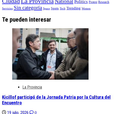
La Provincia
Ciudad
National
Politics
Protest
Research
Sin categoría
Trending
Sports
Servicios
Space
Tech
Women
Te pueden interesar
La Provincia
Kicillof participó de la Jornada Patria por la Cultura del
Encuentro
19 julio, 2026
0