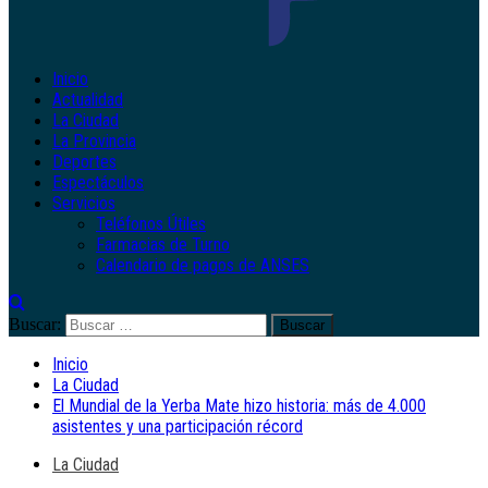
Inicio
Actualidad
La Ciudad
La Provincia
Deportes
Espectáculos
Servicios
Teléfonos Útiles
Farmacias de Turno
Calendario de pagos de ANSES
Buscar:
Inicio
La Ciudad
El Mundial de la Yerba Mate hizo historia: más de 4.000
asistentes y una participación récord
La Ciudad