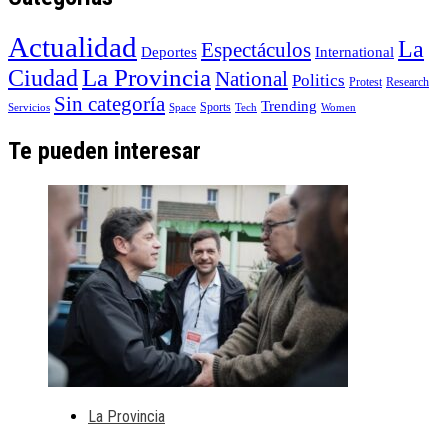
Actualidad
La
Espectáculos
Deportes
International
La Provincia
Ciudad
National
Politics
Protest
Research
Sin categoría
Trending
Sports
Servicios
Space
Tech
Women
Te pueden interesar
La Provincia