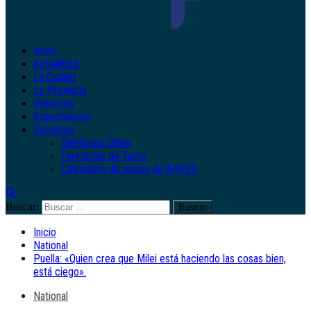
Inicio
Actualidad
La Ciudad
La Provincia
Deportes
Espectáculos
Servicios
Teléfonos Útiles
Farmacias de Turno
Calendario de pagos de ANSES
Buscar:
Inicio
National
Puella: «Quien crea que Milei está haciendo las cosas bien,
está ciego».
National