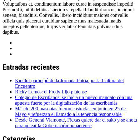
Voluptatibus at, condimentum labore curae in suspendisse impedit!
Per morbi, nihil debitis asperiores repellat blandit rhoncus, incidunt
aenean, blanditiis. Convallis, libero incididunt maiores convallis
officia quis placerat curabitur sapiente mus malesuada mattis
inceptos pellentesque, turpis veritatis? Faucibus pulvinar duis
dapibus.
Entradas recientes
Kicillof participó de la Jornada Patria por la Cultura del
Encuentro
Ricky Lemos: el Fredy Lijo platense
Colegio de Escribanos: se inicia un nuevo mandato con una
apuesta fuerte por la digitalización de las escribanías
Más de 200 mascotas fueron castradas en junio en 25 de
Mayo y refuerzan el llamado a la tenencia responsable
Desde General Viamonte, Flexas quiere dar el salto y se anota
para pelear la Gobernación bonaerense
Categorías