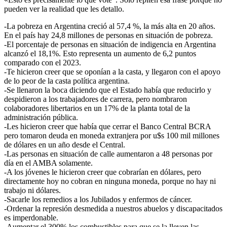
pueden ver la realidad que les detallo.
-La pobreza en Argentina creció al 57,4 %, la más alta en 20 años.
En el país hay 24,8 millones de personas en situación de pobreza.
-El porcentaje de personas en situación de indigencia en Argentina
alcanzó el 18,1%. Esto representa un aumento de 6,2 puntos
comparado con el 2023.
-Te hicieron creer que se oponían a la casta, y llegaron con el apoyo
de lo peor de la casta política argentina.
-Se llenaron la boca diciendo que el Estado había que reducirlo y
despidieron a los trabajadores de carrera, pero nombraron
colaboradores libertarios en un 17% de la planta total de la
administración pública.
-Les hicieron creer que había que cerrar el Banco Central BCRA
pero tomaron deuda en moneda extranjera por u$s 100 mil millones
de dólares en un año desde el Central.
-Las personas en situación de calle aumentaron a 48 personas por
día en el AMBA solamente.
-A los jóvenes le hicieron creer que cobrarían en dólares, pero
directamente hoy no cobran en ninguna moneda, porque no hay ni
trabajo ni dólares.
-Sacarle los remedios a los Jubilados y enfermos de cáncer.
-Ordenar la represión desmedida a nuestros abuelos y discapacitados
es imperdonable.
-Aumentar el 300% los combustibles para que se la lleven las