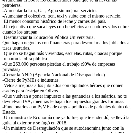
petroleras.
-Aumentar la Luz, Gas, Agua sin mejorar servicio.
-Aumentar el colectivo, tren, taxi y subte con el mismo servicio.
-El menor consumo histórico de leche y carnes del país.
-Un ejecutivo que saca leyes con beneficios a senadores y los cubre
cuando los atrapan.
-Desfinanciar la Educación Pública Universitaria.
Que hagan negocios con financieras para descontar a los jubilados a
tasas usurarias.
-Que no se hagan más viviendas, escuelas, rutas, cloacas porque
frenaron la obra pública.
-Que 263.000 personas pierdan el trabajo (90% de empresas
privadas)
-Cerrar la AND (Agencia Nacional de Discapacitados).
-Cierre de PyMEs e industrias.
-Vetos a mejoras a los jubilados con diputados héroes que comen
asados para festejar en Olivos.
-Que vuelvan a poner impuesto a las ganancias a los salarios, no te
devuelvan IVA, mientras le bajan los impuestos grandes fortunas.
-Funcionarios con PyMEs de cargos políticos de parientes dentro del
Estado.
-Un ministro de Economía que ya lo fue, que te endeudó, se llevó la
guita al exterior y se fugó en 2018.
-Un ministro de Desregulación que se autodenomina junto con la