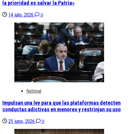
la prioridad es salvar la Patria»
14 julio, 2026
0
National
Impulsan una ley para que las plataformas detecten
conductas adictivas en menores y restrinjan su uso
25 junio, 2026
0