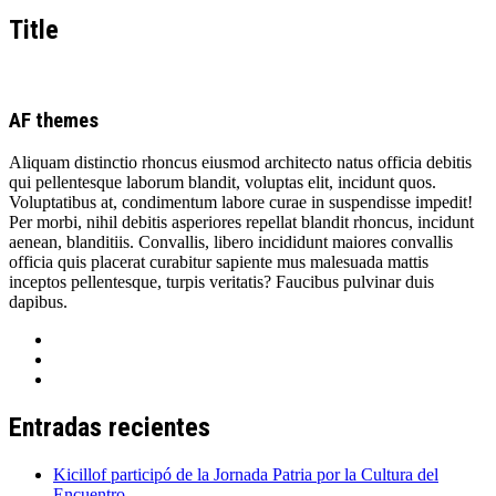
Title
AF themes
Aliquam distinctio rhoncus eiusmod architecto natus officia debitis
qui pellentesque laborum blandit, voluptas elit, incidunt quos.
Voluptatibus at, condimentum labore curae in suspendisse impedit!
Per morbi, nihil debitis asperiores repellat blandit rhoncus, incidunt
aenean, blanditiis. Convallis, libero incididunt maiores convallis
officia quis placerat curabitur sapiente mus malesuada mattis
inceptos pellentesque, turpis veritatis? Faucibus pulvinar duis
dapibus.
Entradas recientes
Kicillof participó de la Jornada Patria por la Cultura del
Encuentro