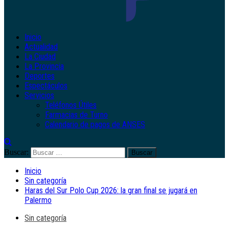
Inicio
Actualidad
La Ciudad
La Provincia
Deportes
Espectáculos
Servicios
Teléfonos Útiles
Farmacias de Turno
Calendario de pagos de ANSES
Buscar:
Inicio
Sin categoría
Haras del Sur Polo Cup 2026: la gran final se jugará en
Palermo
Sin categoría