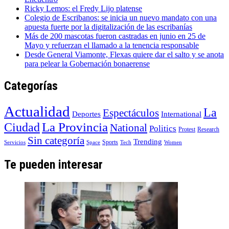
Ricky Lemos: el Fredy Lijo platense
Colegio de Escribanos: se inicia un nuevo mandato con una
apuesta fuerte por la digitalización de las escribanías
Más de 200 mascotas fueron castradas en junio en 25 de
Mayo y refuerzan el llamado a la tenencia responsable
Desde General Viamonte, Flexas quiere dar el salto y se anota
para pelear la Gobernación bonaerense
Categorías
Actualidad
La
Espectáculos
Deportes
International
La Provincia
Ciudad
National
Politics
Protest
Research
Sin categoría
Trending
Sports
Servicios
Space
Tech
Women
Te pueden interesar