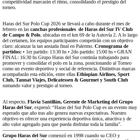
competitividad marcarán el ritmo, consolidando el prestigio del
torneo.
Haras del Sur Polo Cup 2026 se llevará a cabo durante el mes de
febrero en las
canchas profesionales de Haras del Sur IV Club
de Campo & Polo
, ubicadas en el km 69 de la Autovía 2. A lo largo
del certamen, los equipos participantes competirán con un objetivo
claro: alcanzar la tan ansiada final en Palermo.
Cronograma de
partidos:
• 1er partido: 13:30 hs • 2do partido: 15:00 hs • GRAN
FINAL: 16:30 hs Grupo Haras del Sur continúa trabajando para
promover y consolidar el polo en la zona, posicionando al Torneo
como un evento deportivo y social de referencia. Distintivas marcas
acompañarán esta edición, entre ellas
Ethiopian Airlines, Sport
Club, Tannat Viajes, Delicatessen & Gourmet y South Club
sumando valor y prestigio al torneo.
Al respecto,
Flavia Santillán, Gerente de Marketing del Grupo
Haras del Sur
, expresó: “Haras del Sur Polo Cup es un evento muy
esperado que año tras año genera nuevas expectativas. Nuestro
objetivo es ofrecer una experiencia deportiva única, atractiva y de
alto valor agregado para que pueda disfrutar toda la familia”.
———————————————————————————
Grupo Haras del Sur
comenzó en 1998 cuando su CEO y