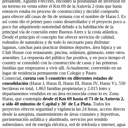
presidente, Agustín Freccero, encontró la posibilidad de inversión en
un terreno en venta sobre el Km 69 de la Autovía 2 (ruta que hasta
entonces estaba en proceso de construcción) y decidió comprarlo
para ofrecer allí casas de fin de semana con el nombre de Haras I. Es
así como dio el primer paso como desarrollador y el proyecto poco a
poco fue adquiriendo notoriedad debido a la habilitación de la
principal vía de conexión entre Buenos Aires y la costa atlántica.
Desde el principio el concepto fue ofrecer servicios de calidad,
rodeados de naturaleza y de todo lo necesario para disfrutar:
lagunas, canchas para practicar distintos deportes, área hípica y un
Club House con restaurante, piscina, solárium, gimnasio, entre otros
amenities. La respuesta del público fue positiva, y en poco tiempo el
country se consolidó con la construcción de casas y las primeras
familias que empezaron a vivir allí. Actualmente, convertido en un
lugar de residencia permanente con Colegio y Paseo
Comercial,
cuenta con 5 countries en diferentes estados de
consolidación
(Haras I, Haras II, Haras III, Haras IV, Haras V), 550
hectáreas en total, 1.863 familias propietarias y 2.015 lotes y
departamentos vendidos en un área reconocida como lo es: Zona
Haras, que contempla
desde el Km 69 hasta el 73 de la Autovía 2,
a sólo 40 minutos de Capital y 30´ de La Plata.
Todos los
proyectos ofrecen seguridad y vigilancia las 24 horas, acceso directo
desde la autopista, mantenimiento de áreas comunes y deportivas,
pavimentación asfáltica y alumbrado, servicios por tendido
subterráneo, red de energía eléctrica, red de telefonía e internet, agua