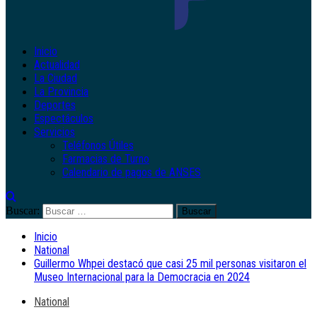
Inicio
Actualidad
La Ciudad
La Provincia
Deportes
Espectáculos
Servicios
Teléfonos Útiles
Farmacias de Turno
Calendario de pagos de ANSES
Buscar:
Inicio
National
Guillermo Whpei destacó que casi 25 mil personas visitaron el
Museo Internacional para la Democracia en 2024
National