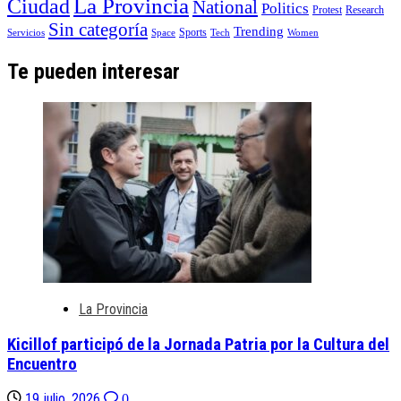
La Provincia
Ciudad
National
Politics
Protest
Research
Sin categoría
Trending
Sports
Servicios
Space
Tech
Women
Te pueden interesar
La Provincia
Kicillof participó de la Jornada Patria por la Cultura del
Encuentro
19 julio, 2026
0