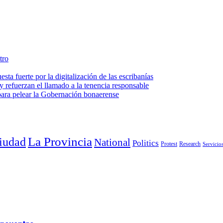
tro
ta fuerte por la digitalización de las escribanías
 refuerzan el llamado a la tenencia responsable
 para pelear la Gobernación bonaerense
La Provincia
iudad
National
Politics
Protest
Research
Servicio