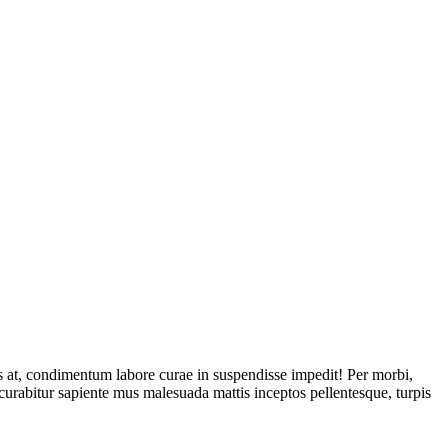
bus at, condimentum labore curae in suspendisse impedit! Per morbi,
at curabitur sapiente mus malesuada mattis inceptos pellentesque, turpis