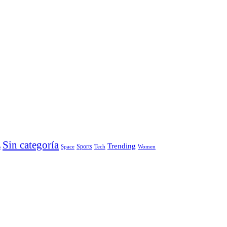
Sin categoría
Trending
Sports
s
Space
Tech
Women