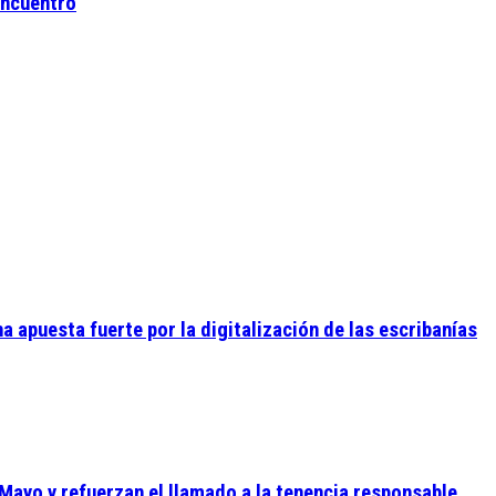
 Encuentro
 apuesta fuerte por la digitalización de las escribanías
Mayo y refuerzan el llamado a la tenencia responsable