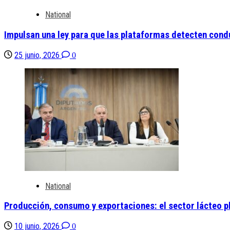
National
Impulsan una ley para que las plataformas detecten cond
25 junio, 2026
0
National
Producción, consumo y exportaciones: el sector lácteo p
10 junio, 2026
0