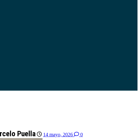
rcelo Puella
14 mayo, 2026
0