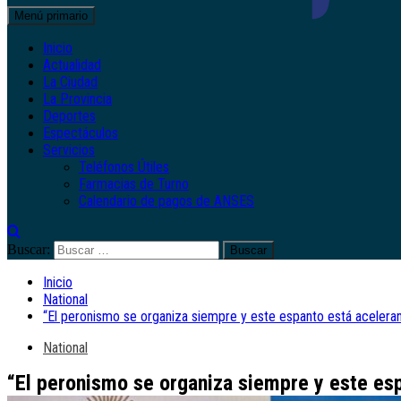
Menú primario
Inicio
Actualidad
La Ciudad
La Provincia
Deportes
Espectáculos
Servicios
Teléfonos Útiles
Farmacias de Turno
Calendario de pagos de ANSES
Buscar:
Inicio
National
“El peronismo se organiza siempre y este espanto está aceleran
National
“El peronismo se organiza siempre y este es