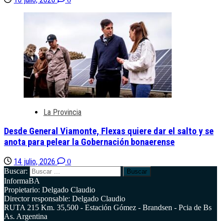
La Provincia
Desde General Viamonte, Flexas quiere dar el salto y se
anota para pelear la Gobernación bonaerense
14 julio, 2026
0
Buscar:
InformaBA
Propietario: Delgado Claudio
Director responsable: Delgado Claudio
RUTA 215 Km. 35,500 - Estación Gómez - Brandsen - Pcia de Bs
As. Argentina