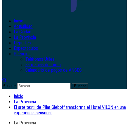
Inicio
Actualidad
La Ciudad
La Provincia
Deportes
Espectáculos
Servicios
Teléfonos Útiles
Farmacias de Turno
Calendario de pagos de ANSES
Buscar:
Inicio
La Provincia
El arte textil de Pilar Gleboff transforma el Hotel VILON en una
experiencia sensorial
La Provincia