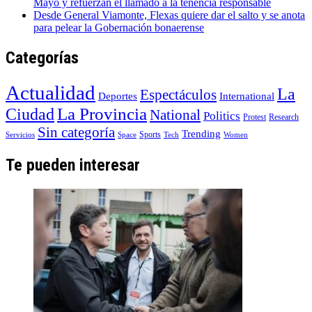
Mayo y refuerzan el llamado a la tenencia responsable
Desde General Viamonte, Flexas quiere dar el salto y se anota
para pelear la Gobernación bonaerense
Categorías
Actualidad
La
Espectáculos
Deportes
International
La Provincia
Ciudad
National
Politics
Protest
Research
Sin categoría
Trending
Sports
Servicios
Space
Tech
Women
Te pueden interesar