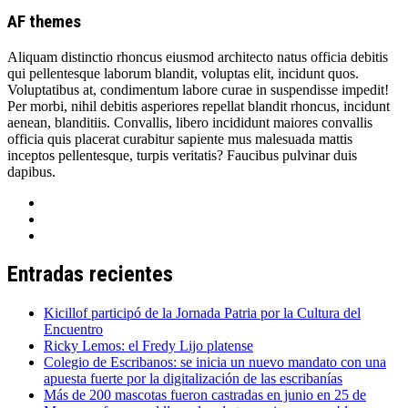
AF themes
Aliquam distinctio rhoncus eiusmod architecto natus officia debitis
qui pellentesque laborum blandit, voluptas elit, incidunt quos.
Voluptatibus at, condimentum labore curae in suspendisse impedit!
Per morbi, nihil debitis asperiores repellat blandit rhoncus, incidunt
aenean, blanditiis. Convallis, libero incididunt maiores convallis
officia quis placerat curabitur sapiente mus malesuada mattis
inceptos pellentesque, turpis veritatis? Faucibus pulvinar duis
dapibus.
Entradas recientes
Kicillof participó de la Jornada Patria por la Cultura del
Encuentro
Ricky Lemos: el Fredy Lijo platense
Colegio de Escribanos: se inicia un nuevo mandato con una
apuesta fuerte por la digitalización de las escribanías
Más de 200 mascotas fueron castradas en junio en 25 de