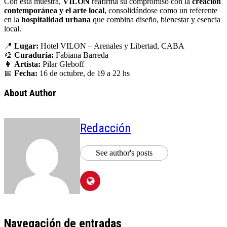
Con esta muestra,
VILON
reafirma su compromiso con la
creación
contemporánea y el arte local
, consolidándose como un referente
en la
hospitalidad urbana
que combina diseño, bienestar y esencia
local.
📍
Lugar:
Hotel VILON – Arenales y Libertad, CABA
🎨
Curaduría:
Fabiana Barreda
👩
Artista:
Pilar Gleboff
📅
Fecha:
16 de octubre, de 19 a 22 hs
About Author
Redacción
See author's posts
Navegación de entradas