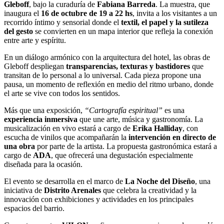
Gleboff
, bajo la curaduría de
Fabiana Barreda
. La muestra, que
inaugura el
16 de octubre de 19 a 22 hs
, invita a los visitantes a un
recorrido íntimo y sensorial donde el
textil, el papel y la sutileza
del gesto
se convierten en un mapa interior que refleja la conexión
entre arte y espíritu.
En un diálogo armónico con la arquitectura del hotel, las obras de
Gleboff despliegan
transparencias, texturas y bastidores
que
transitan de lo personal a lo universal. Cada pieza propone una
pausa, un momento de reflexión en medio del ritmo urbano, donde
el arte se vive con todos los sentidos.
Más que una exposición,
“Cartografía espiritual”
es una
experiencia inmersiva
que une arte, música y gastronomía. La
musicalización en vivo estará a cargo de
Erika Halliday
, con
escucha de vinilos que acompañarán la
intervención en directo de
una obra
por parte de la artista. La propuesta gastronómica estará a
cargo de
ADA
, que ofrecerá una degustación especialmente
diseñada para la ocasión.
El evento se desarrolla en el marco de
La Noche del Diseño
, una
iniciativa de
Distrito Arenales
que celebra la creatividad y la
innovación con exhibiciones y actividades en los principales
espacios del barrio.