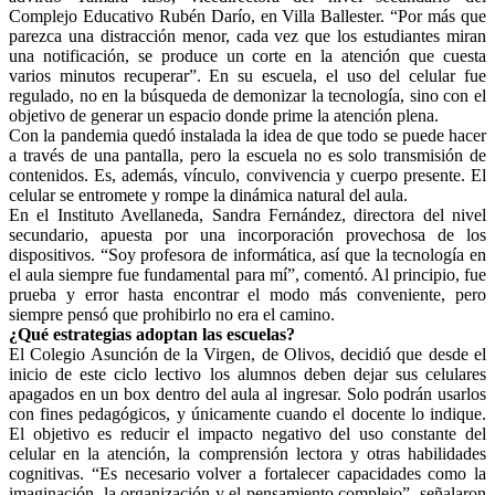
Complejo Educativo Rubén Darío, en Villa Ballester. “Por más que
parezca una distracción menor, cada vez que los estudiantes miran
una notificación, se produce un corte en la atención que cuesta
varios minutos recuperar”. En su escuela, el uso del celular fue
regulado, no en la búsqueda de demonizar la tecnología, sino con el
objetivo de generar un espacio donde prime la atención plena.
Con la pandemia quedó instalada la idea de que todo se puede hacer
a través de una pantalla, pero la escuela no es solo transmisión de
contenidos. Es, además, vínculo, convivencia y cuerpo presente. El
celular se entromete y rompe la dinámica natural del aula.
En el Instituto Avellaneda, Sandra Fernández, directora del nivel
secundario, apuesta por una incorporación provechosa de los
dispositivos. “Soy profesora de informática, así que la tecnología en
el aula siempre fue fundamental para mí”, comentó. Al principio, fue
prueba y error hasta encontrar el modo más conveniente, pero
siempre pensó que prohibirlo no era el camino.
¿Qué estrategias adoptan las escuelas?
El Colegio Asunción de la Virgen, de Olivos, decidió que desde el
inicio de este ciclo lectivo los alumnos deben dejar sus celulares
apagados en un box dentro del aula al ingresar. Solo podrán usarlos
con fines pedagógicos, y únicamente cuando el docente lo indique.
El objetivo es reducir el impacto negativo del uso constante del
celular en la atención, la comprensión lectora y otras habilidades
cognitivas. “Es necesario volver a fortalecer capacidades como la
imaginación, la organización y el pensamiento complejo”, señalaron