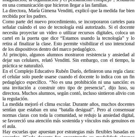
en una comunicación que hicieron llegar a las familias.
La directora, María Gimena Venditti, explicó que la medida fue bien
recibida por los padres.
Como parte del nuevo procedimiento, se incorporaron carteles para
señalar cuándo el uso de tecnología está autorizado. Si el docente
necesita proyectar un video o utilizar recursos digitales, coloca un
cartel en la puerta que dice “Estamos usando la tecnología” y lo
retira al finalizar la clase. Esto permite visibilizar el uso intencional
de los dispositivos dentro del marco pedagógico.
Al principio, algunos alumnos mostraron resistencia y ansiedad al
dejar sus celulares, relató Venditti. Sin embargo, con el tiempo, la
práctica se naturalizó.
En el Complejo Educativo Rubén Darío, definieron una regla clara:
el celular solo puede usarse cuando el docente lo indica con un fin
pedagógico específico. “No es una prohibición ni una sanción: es
una invitación a construir otro tipo de presencia”, dijo Iuso, su
directora. Muchos alumnos, según contó, incluso sintieron alivio con
la regulación.
La medida mejoró el clima escolar. Durante años, muchos docentes
sentían que estaban en una “batalla desigual”. Pero al consensuar
normas claras con toda la comunidad, se redujo la ansiedad digital,
se favoreció una atención más sostenida y vínculos más genuinos en
el aula.
Hay escuelas que apuestan por estrategias más flexibles basadas en