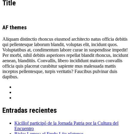
Title
AF themes
Aliquam distinctio rhoncus eiusmod architecto natus officia debitis
qui pellentesque laborum blandit, voluptas elit, incidunt quos.
Voluptatibus at, condimentum labore curae in suspendisse impedit!
Per morbi, nihil debitis asperiores repellat blandit rhoncus, incidunt
aenean, blanditiis. Convallis, libero incididunt maiores convallis
officia quis placerat curabitur sapiente mus malesuada mattis
inceptos pellentesque, turpis veritatis? Faucibus pulvinar duis
dapibus.
Entradas recientes
Kicillof participó de la Jornada Patria por la Cultura del
Encuentro
Ricky Lemos: el Fredy Lijo platense