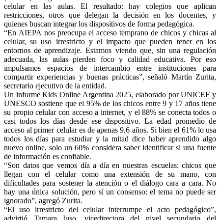
celular en las aulas. El resultado: hay colegios que aplican
restricciones, otros que delegan la decisión en los docentes, y
quienes buscan integrar los dispositivos de forma pedagógica.
“En
AIEPA
nos preocupa el acceso temprano de chicos y chicas al
celular, su uso irrestricto y el impacto que pueden tener en los
entornos de aprendizaje. Estamos viendo que, sin una regulación
adecuada, las aulas pierden foco y calidad educativa. Por eso
impulsamos espacios de intercambio entre instituciones para
compartir experiencias y buenas prácticas”, señaló Martín Zurita,
secretario ejecutivo de la entidad.
Un informe Kids Online Argentina 2025, elaborado por UNICEF y
UNESCO sostiene que el 95% de los chicos entre 9 y 17 años tiene
su propio celular con acceso a internet, y el 88% se conecta todos o
casi todos los días desde ese dispositivo. La edad promedio de
acceso al primer celular es de apenas 9,6 años. Si bien el 61% lo usa
todos los días para estudiar y la mitad dice haber aprendido algo
nuevo online, solo un 60% considera saber identificar si una fuente
de información es confiable.
“Son datos que vemos día a día en nuestras escuelas: chicos que
llegan con el celular como una extensión de su mano, con
dificultades para sostener la atención o el diálogo cara a cara. No
hay una única solución, pero sí un consenso: el tema no puede ser
ignorado”, agregó Zurita.
“El uso irrestricto del celular interrumpe el acto pedagógico”,
advirtió Tamara Iuso, vicedirectora del nivel secundario del