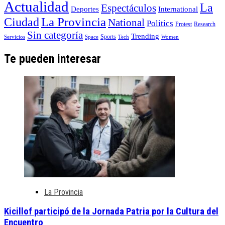
Actualidad
La
Espectáculos
Deportes
International
La Provincia
Ciudad
National
Politics
Protest
Research
Sin categoría
Trending
Sports
Servicios
Space
Tech
Women
Te pueden interesar
La Provincia
Kicillof participó de la Jornada Patria por la Cultura del
Encuentro