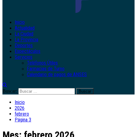
Inicio
Actualidad
La Ciudad
La Provincia
Deportes
Espectáculos
Servicios
Teléfonos Útiles
Farmacias de Turno
Calendario de pagos de ANSES
Buscar:
Inicio
2026
febrero
Página 3
Mes:
febrero 2026