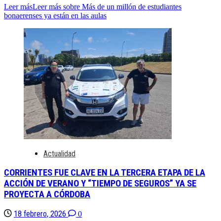
Leer más
Leer más sobre Más de un millón de estudiantes
bonaerenses ya están en las aulas
Actualidad
CORRIENTES FUE CLAVE EN LA TERCERA ETAPA DE LA
ACCIÓN DE VERANO Y “TIEMPO DE SEGUROS” YA SE
PROYECTA A CÓRDOBA
18 febrero, 2026
0