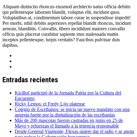
Aliquam distinctio rhoncus eiusmod architecto natus officia debitis
qui pellentesque laborum blandit, voluptas elit, incidunt quos.
Voluptatibus at, condimentum labore curae in suspendisse impedit!
Per morbi, nihil debitis asperiores repellat blandit rhoncus, incidunt
aenean, blanditiis. Convallis, libero incididunt maiores convallis
officia quis placerat curabitur sapiente mus malesuada mattis
inceptos pellentesque, turpis veritatis? Faucibus pulvinar duis
dapibus.
Entradas recientes
Kicillof participó de la Jornada Patria por la Cultura del
Encuentro
Ricky Lemos: el Fredy Lijo platense
Colegio de Escribanos: se inicia un nuevo mandato con una
apuesta fuerte por la digitalización de las escribanías
Más de 200 mascotas fueron castradas en junio en 25 de
Mayo y refuerzan el llamado a la tenencia responsable
Desde General Viamonte, Flexas quiere dar el salto y se anota
para pelear la Gobernación bonaerense