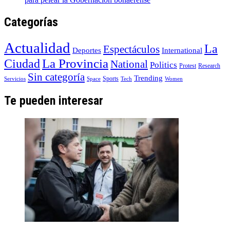
Categorías
Actualidad
La
Espectáculos
Deportes
International
La Provincia
Ciudad
National
Politics
Protest
Research
Sin categoría
Trending
Sports
Servicios
Space
Tech
Women
Te pueden interesar