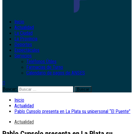
Inicio
Actualidad
La Ciudad
La Provincia
Deportes
Espectáculos
Servicios
Teléfonos Útiles
Farmacias de Turno
Calendario de pagos de ANSES
Buscar:
Inicio
Actualidad
Pablo Cunsolo presenta en La Plata su unipersonal “El Puente”
Actualidad
Pablo Cunsolo presenta en La Plata su