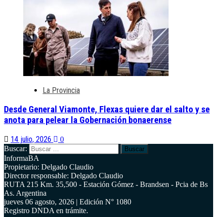
La Provincia
Desde General Viamonte, Flexas quiere dar el salto y se
anota para pelear la Gobernación bonaerense
14 julio, 2026
0
Buscar:
InformaBA
Propietario: Delgado Claudio
Director responsable: Delgado Claudio
RUTA 215 Km. 35,500 - Estación Gómez - Brandsen - Pcia de Bs
As. Argentina
jueves 06 agosto, 2026 | Edición N° 1080
Registro DNDA en trámite.