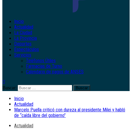
Inicio
Actualidad
La Ciudad
La Provincia
Deportes
Espectáculos
Servicios
Teléfonos Útiles
Farmacias de Turno
Calendario de pagos de ANSES
Buscar:
Inicio
Actualidad
Marcelo Puella criticó con dureza al presidente Milei y habló
de “caída libre del gobierno”
Actualidad