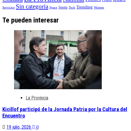
Protest
Research
Sin categoría
Trending
Sports
Servicios
Space
Tech
Women
Te pueden interesar
La Provincia
Kicillof participó de la Jornada Patria por la Cultura del
Encuentro
19 julio, 2026
0