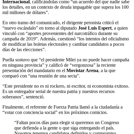
Internacional
, calificándolas como “un acuerdo del que nadie sabe
los detalles, en un contexto de deuda impagable que supera los 100
mil millones de dólares”.
En otro tramo del comunicado, el dirigente peronista criticó el
“nuevo escándalo” en torno al diputado
José Luis Espert
, a quien
vinculó con “aportes provenientes del narcotráfico durante su
campaña de 2019”. Además, cuestionó “los intentos del oficialismo
de modificar las boletas electorales y cambiar candidatos a pocos
días de las elecciones”.
Puella sostuvo que “el presidente Milei ya no puede hacer campaña
en ninguna provincia” y calificó de “vergonzosa” la reciente
presentación del mandatario en el
Movistar Arena
, a la que
comparó con “una reunión de una secta”.
“Este presidente no es ni rockero, ni escritor, ni economista exitoso.
Es un entregador serial de nuestra patria y nuestros recursos
soberanos”, sentenció.
Finalmente, el referente de Fuerza Patria llamó a la ciudadanía a
“votar con conciencia social” en los próximos comicios.
“Faltan pocos días para elegir si queremos un Congreso
que defienda a la gente o que siga entregando el país.
Nosotros tenemos candidatos definidos y compromiso