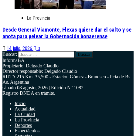
La Provincia
Desde General Viamonte, Flexas quiere dar el salto y se
anota para pelear la Gobernación bonaerense
14 julio, 2026
0
Buscar:
InformaBA
Propietario: Delgado Claudio
Director responsable: Delgado Claudio
RUTA 215 Km. 35,500 - Estación Gómez - Brandsen - Pcia de Bs
As. Argentina
sábado 08 agosto, 2026 | Edición N° 1082
Registro DNDA en trámite.
Inicio
Actualidad
La Ciudad
La Provincia
Deportes
Espectáculos