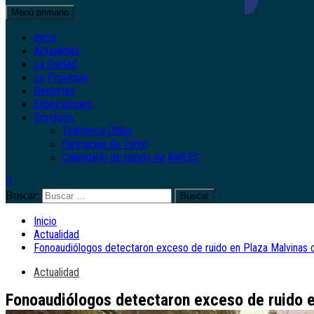
Menú primario
Inicio
Actualidad
La Ciudad
La Provincia
Deportes
Espectáculos
Servicios
Teléfonos Útiles
Farmacias de Turno
Calendario de pagos de ANSES
Buscar:
Inicio
Actualidad
Fonoaudiólogos detectaron exceso de ruido en Plaza Malvinas 
Actualidad
Fonoaudiólogos detectaron exceso de ruido e