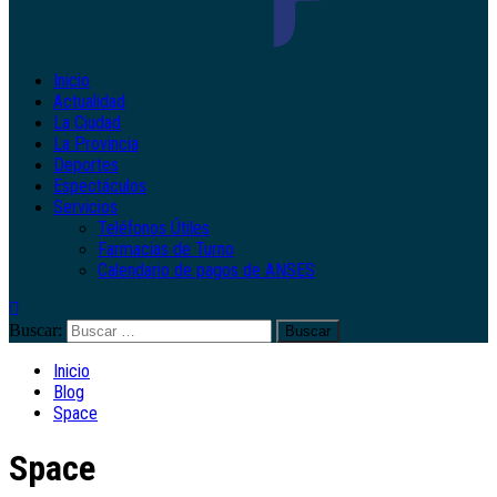
Inicio
Actualidad
La Ciudad
La Provincia
Deportes
Espectáculos
Servicios
Teléfonos Útiles
Farmacias de Turno
Calendario de pagos de ANSES
Buscar:
Inicio
Blog
Space
Space