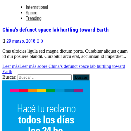
International
Space
Trending
China’s defunct space lab hurtling toward Earth
29 marzo, 2018
0
Cras ultricies ligula sed magna dictum porta. Curabitur aliquet quam
id dui posuere blandit. Curabitur arcu erat, accumsan id imperdiet...
Leer más
Leer más sobre China’s defunct space lab hurtling toward
Earth
Buscar: