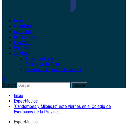
Inicio
Actualidad
La Ciudad
La Provincia
Deportes
Espectáculos
Servicios
Teléfonos Útiles
Farmacias de Turno
Calendario de pagos de ANSES
Buscar:
Inicio
Espectáculos
“Candombes y Milongas” este viernes en el Colegio de
Escribanos de la Provincia
Espectáculos