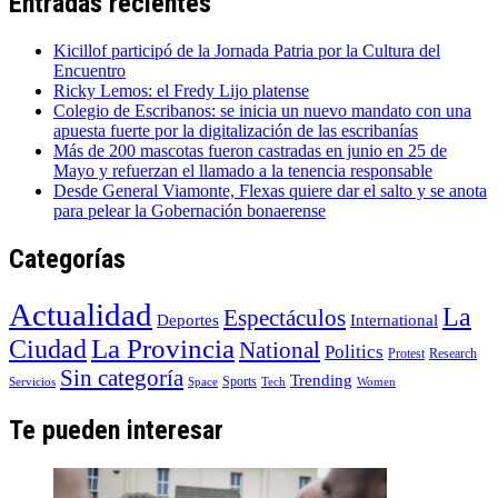
Entradas recientes
Kicillof participó de la Jornada Patria por la Cultura del
Encuentro
Ricky Lemos: el Fredy Lijo platense
Colegio de Escribanos: se inicia un nuevo mandato con una
apuesta fuerte por la digitalización de las escribanías
Más de 200 mascotas fueron castradas en junio en 25 de
Mayo y refuerzan el llamado a la tenencia responsable
Desde General Viamonte, Flexas quiere dar el salto y se anota
para pelear la Gobernación bonaerense
Categorías
Actualidad
La
Espectáculos
Deportes
International
La Provincia
Ciudad
National
Politics
Protest
Research
Sin categoría
Trending
Sports
Servicios
Space
Tech
Women
Te pueden interesar