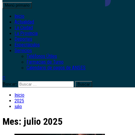
Menú primario
Inicio
Actualidad
La Ciudad
La Provincia
Deportes
Espectáculos
Servicios
Teléfonos Útiles
Farmacias de Turno
Calendario de pagos de ANSES
Buscar:
Inicio
2025
julio
Mes:
julio 2025