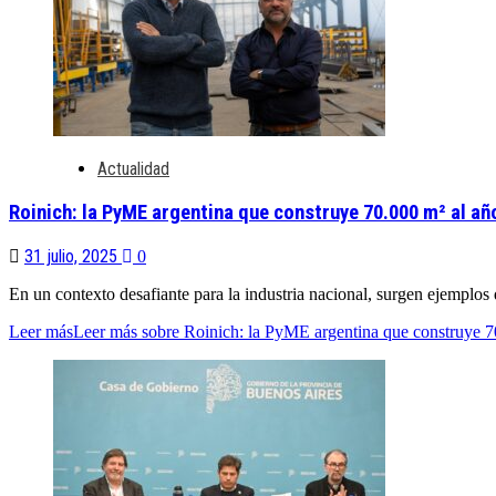
Actualidad
Roinich: la PyME argentina que construye 70.000 m² al año
31 julio, 2025
0
En un contexto desafiante para la industria nacional, surgen ejemplos 
Leer más
Leer más sobre Roinich: la PyME argentina que construye 70.