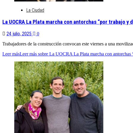
La Ciudad
La UOCRA La Plata marcha con antorchas “por trabajo y 
24 julio, 2025
0
Trabajadores de la construcción convocan este viernes a una movilizaci
Leer más
Leer más sobre La UOCRA La Plata marcha con antorchas “p