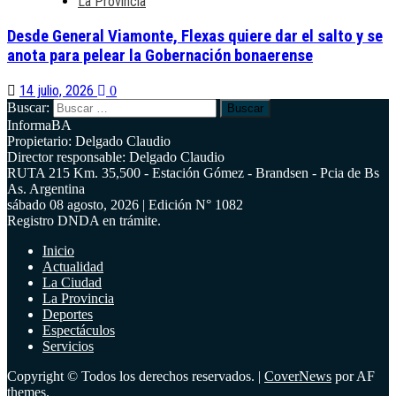
La Provincia
Desde General Viamonte, Flexas quiere dar el salto y se
anota para pelear la Gobernación bonaerense
14 julio, 2026
0
Buscar:
InformaBA
Propietario: Delgado Claudio
Director responsable: Delgado Claudio
RUTA 215 Km. 35,500 - Estación Gómez - Brandsen - Pcia de Bs
As. Argentina
sábado 08 agosto, 2026 | Edición N° 1082
Registro DNDA en trámite.
Inicio
Actualidad
La Ciudad
La Provincia
Deportes
Espectáculos
Servicios
Copyright © Todos los derechos reservados.
|
CoverNews
por AF
themes.