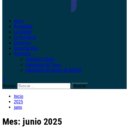
Inicio
Actualidad
La Ciudad
La Provincia
Deportes
Espectáculos
Servicios
Teléfonos Útiles
Farmacias de Turno
Calendario de pagos de ANSES
Buscar:
Inicio
2025
junio
Mes:
junio 2025