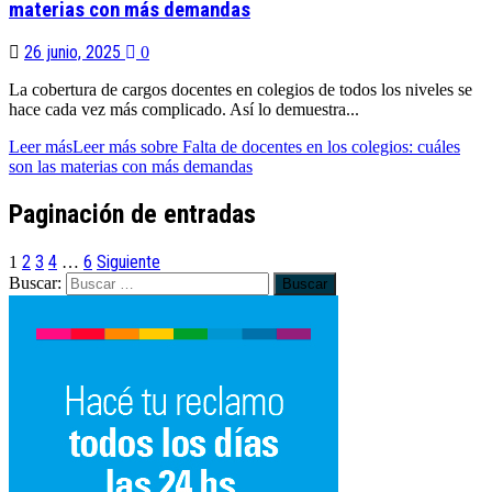
materias con más demandas
26 junio, 2025
0
La cobertura de cargos docentes en colegios de todos los niveles se
hace cada vez más complicado. Así lo demuestra...
Leer más
Leer más sobre Falta de docentes en los colegios: cuáles
son las materias con más demandas
Paginación de entradas
2
3
4
6
Siguiente
1
…
Buscar: